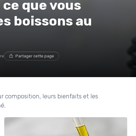
t ce que vous
es boissons au
ure
Partager cette page
r composition, leurs bienfaits et les
é.