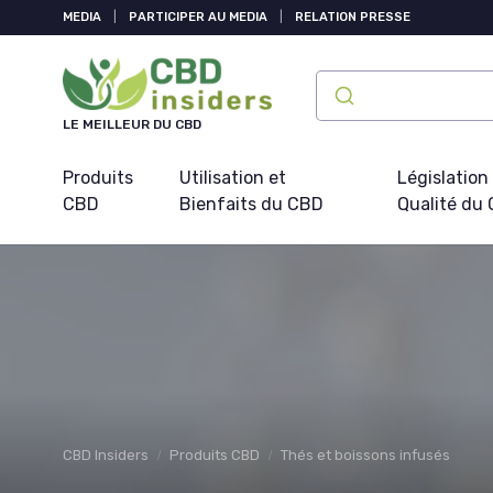
Panneau de gestion des cookies
MEDIA
|
PARTICIPER AU MEDIA
|
RELATION PRESSE
LE MEILLEUR DU CBD
Produits
Utilisation et
Législation
CBD
Bienfaits du CBD
Qualité du
CBD Insiders
Produits CBD
Thés et boissons infusés