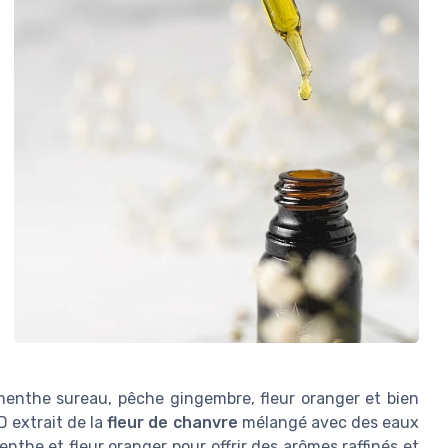
, menthe sureau, pêche gingembre, fleur oranger et bien
D extrait de la
fleur de chanvre
mélangé avec des eaux
the et fleur oranger pour offrir des arômes raffinés et