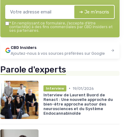
➔ Je m'inscris
*
En remplissant ce formulaire, j’accepte d’être
contacté(e) à des fins commerciales par CBD Insiders et
ses partenaires.
CBD Insiders
Ajoutez-nous à vos sources préférées sur Google
Parole d'experts
•
19/01/2026
Interview
Interview de Laurent Buord de
Renact : Une nouvelle approche du
bien-être approche autour des
neurosciences et du Système
Endocannabinoïde