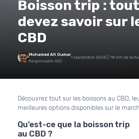
Boisson trip : tou
devez savoir sur l
CBD
Mohamed Ait Oumar
1 septembre 2024
18 min de lect
Responsable SEO
Découvrez tout sur les boissons au CBD, leu
meilleures options disponibles sur le march
Qu'est-ce que la boisson trip
au CBD ?