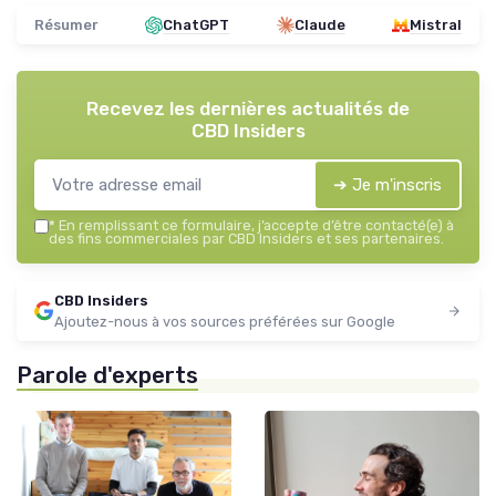
Résumer
ChatGPT
Claude
Mistral
Recevez les dernières actualités de
CBD Insiders
➔ Je m'inscris
*
En remplissant ce formulaire, j’accepte d’être contacté(e) à
des fins commerciales par CBD Insiders et ses partenaires.
CBD Insiders
Ajoutez-nous à vos sources préférées sur Google
Parole d'experts