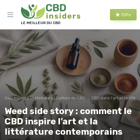
Panneau de gestion des cookies
TOPs
LE MEILLEUR DU CBD
CBD Insiders
Histoire et Culture du CBD
CBD dans l'art et la littér
Weed side story : comment le
CBD inspire l’art et la
littérature contemporains