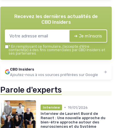
Recevez les dernières actualités de
CBD Insiders
➔ Je m'inscris
*
En remplissant ce formulaire, j’accepte d’être
contacté(e) à des fins commerciales par CBD Insiders et
ses partenaires.
CBD Insiders
Ajoutez-nous à vos sources préférées sur Google
Parole d'experts
•
19/01/2026
Interview
Interview de Laurent Buord de
Renact : Une nouvelle approche du
bien-être approche autour des
neurosciences et du Système