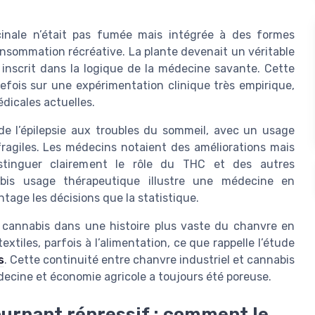
cinale n’était pas fumée mais intégrée à des formes
consommation récréative. La plante devenait un véritable
 inscrit dans la logique de la médecine savante. Cette
efois sur une expérimentation clinique très empirique,
dicales actuelles.
 de l’épilepsie aux troubles du sommeil, avec un usage
fragiles. Les médecins notaient des améliorations mais
distinguer clairement le rôle du THC et des autres
bis usage thérapeutique illustre une médecine en
ntage les décisions que la statistique.
e cannabis dans une histoire plus vaste du chanvre en
tiles, parfois à l’alimentation, ce que rappelle l’étude
s
. Cette continuité entre chanvre industriel et cannabis
decine et économie agricole a toujours été poreuse.
ournant répressif : comment le