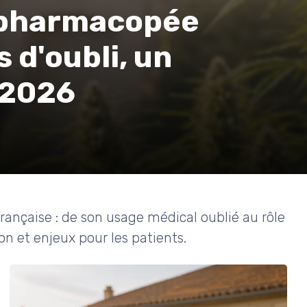
 pharmacopée
s d'oubli, un
 2026
ançaise : de son usage médical oublié au rôle
on et enjeux pour les patients.