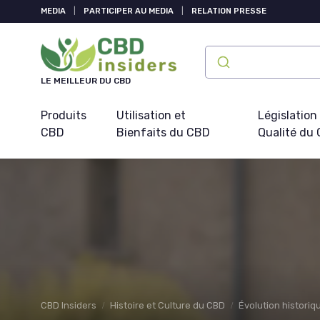
Panneau de gestion des cookies
MEDIA
|
PARTICIPER AU MEDIA
|
RELATION PRESSE
LE MEILLEUR DU CBD
Produits
Utilisation et
Législation
CBD
Bienfaits du CBD
Qualité du
CBD Insiders
Histoire et Culture du CBD
Évolution historiq