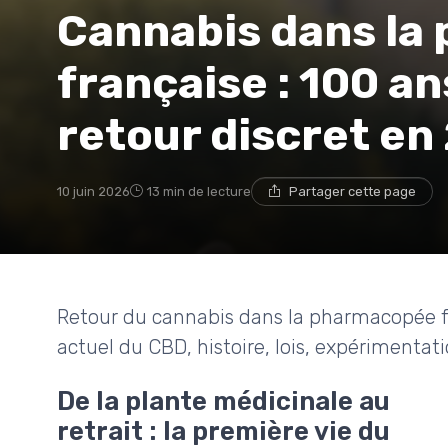
Cannabis dans la
française : 100 an
retour discret en
10 juin 2026
13 min de lecture
Partager cette page
Retour du cannabis dans la pharmacopée fr
actuel du CBD, histoire, lois, expérimentati
De la plante médicinale au
retrait : la première vie du