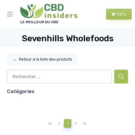
Panneau de gestion des cookies
TOPs
LE MEILLEUR DU CBD
Sevenhills Wholefoods
←
Retour à la liste des produits
Catégories
‹‹
‹
1
›
››