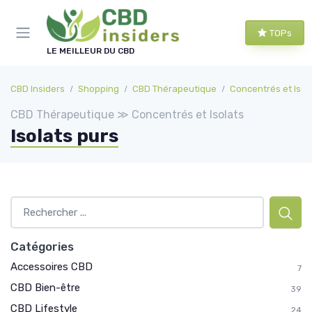
Panneau de gestion des cookies
TOPs
LE MEILLEUR DU CBD
CBD Insiders
Shopping
CBD Thérapeutique
Concentrés et Isol
CBD Thérapeutique ≫ Concentrés et Isolats
Isolats purs
Catégories
Accessoires CBD
7
CBD Bien-être
39
CBD Lifestyle
24