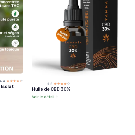
4.4
☆☆☆☆☆
★★★★★
4.2
☆☆☆☆☆
★★★★★
Isolat
Huile de CBD 30%
Voir le détail