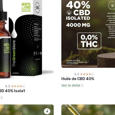
4.3
☆☆☆☆☆
★★★★★
Huile de CBD 40%
Voir le détail
4.3
☆☆☆☆☆
★★★★★
BD 40% Isolat
l