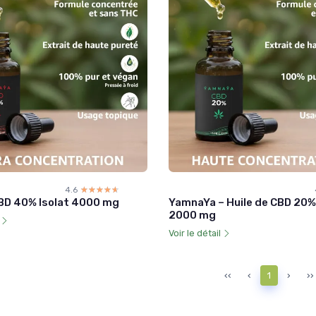
4.6
☆☆☆☆☆
★★★★★
CBD 40% Isolat 4000 mg
YamnaYa – Huile de CBD 20% 
2000 mg
l
Voir le détail
‹‹
‹
1
›
››