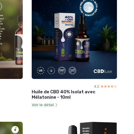
4.2
☆☆☆☆☆
★★★★★
Huile de CBD 40% Isolat avec
Mélatonine - 10ml
Voir le détail