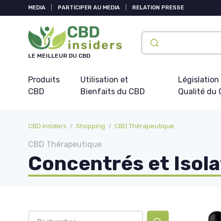
Panneau de gestion des cookies
MEDIA
|
PARTICIPER AU MEDIA
|
RELATION PRESSE
LE MEILLEUR DU CBD
Produits
Utilisation et
Législation
CBD
Bienfaits du CBD
Qualité du
CBD Insiders
Shopping
CBD Thérapeutique
CBD Thérapeutique
Concentrés et Isola