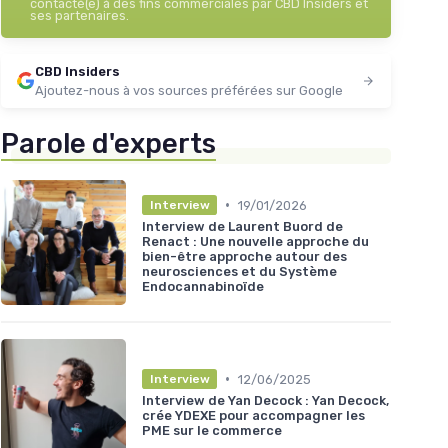
contacté(e) à des fins commerciales par CBD Insiders et
ses partenaires.
CBD Insiders
Ajoutez-nous à vos sources préférées sur Google
Parole d'experts
•
19/01/2026
Interview
Interview de Laurent Buord de
Renact : Une nouvelle approche du
bien-être approche autour des
neurosciences et du Système
Endocannabinoïde
•
12/06/2025
Interview
Interview de Yan Decock : Yan Decock,
crée YDEXE pour accompagner les
PME sur le commerce