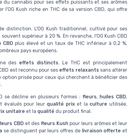
 du cannabis pour ses effets puissants et ses arômes
uer l'OG Kush riche en THC de sa version CBD, qui offre
e distinction. L'OG Kush traditionnel, cultivé pour ses
, souvent supérieur à 20 %. En revanche, l'OG Kush CBD
e CBD
plus élevé et un taux de THC inférieur à 0,2 %,
nombreux pays européens.
aîne des
effets distincts
. Le THC est principalement
 CBD est reconnu pour ses
effets relaxants
sans altérer
e option prisée pour ceux qui cherchent à bénéficier des
.
D se décline en plusieurs formes :
fleurs
,
huiles CBD
,
nt évalués pour leur
qualité prix
et la
culture
utilisée,
ix unitaire
et la
qualité
du produit final.
fleurs CBD
et des
fleurs Kush
pour leurs arômes et leur
a
se distinguent par leurs offres de
livraison offerte
et