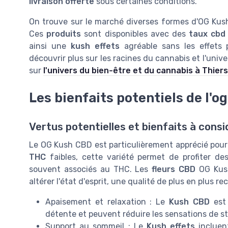
livraison offerte
sous certaines conditions.
On trouve sur le marché diverses formes d'OG Kush
Ces
produits
sont disponibles avec des
taux cbd
ainsi une
kush effets
agréable sans les effets
découvrir plus sur les racines du cannabis et l'unive
sur
l'univers du bien-être et du cannabis à Thiers
Les bienfaits potentiels de l'o
Vertus potentielles et bienfaits à cons
Le OG Kush CBD est particulièrement apprécié po
THC
faibles, cette variété permet de profiter de
souvent associés au THC. Les
fleurs CBD
OG Kush
altérer l'état d'esprit, une qualité de plus en plus r
Apaisement et relaxation : Le
Kush CBD
est
détente et peuvent réduire les sensations de st
Support au sommeil : Le
Kush effets
incluen