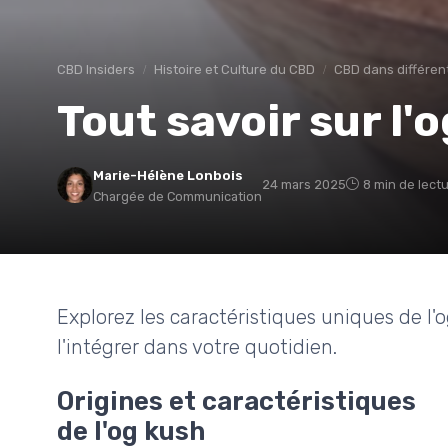
CBD Insiders
Histoire et Culture du CBD
CBD dans différen
Tout savoir sur l'
Marie-Hélène Lonbois
24 mars 2025
8 min de lect
Chargée de Communication
Explorez les caractéristiques uniques de l
l'intégrer dans votre quotidien.
Origines et caractéristiques
de l'og kush