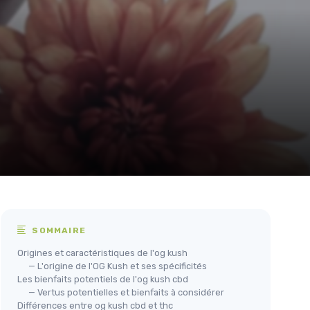
SOMMAIRE
Origines et caractéristiques de l'og kush
— L'origine de l'OG Kush et ses spécificités
Les bienfaits potentiels de l'og kush cbd
— Vertus potentielles et bienfaits à considérer
Différences entre og kush cbd et thc