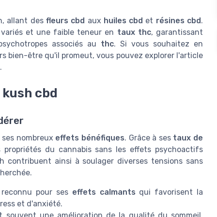
, allant des
fleurs cbd
aux
huiles cbd
et
résines cbd
.
variés et une faible teneur en
taux thc
, garantissant
 psychotropes associés au
thc
. Si vous souhaitez en
rs bien-être qu'il promeut, vous pouvez explorer l'article
.
g kush cbd
idérer
ur ses nombreux
effets bénéfiques
. Grâce à ses
taux de
s propriétés du cannabis sans les effets psychoactifs
 contribuent ainsi à soulager diverses tensions sans
echerchée.
 reconnu pour ses
effets calmants
qui favorisent la
ress et d'anxiété.
t souvent une amélioration de la qualité du sommeil,