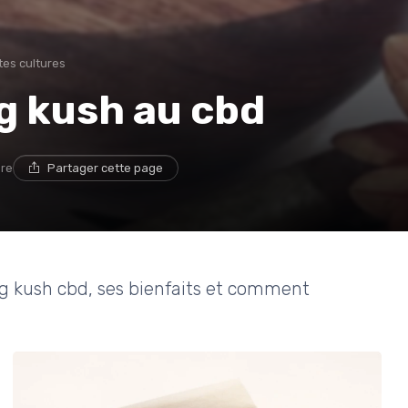
tes cultures
og kush au cbd
ure
Partager cette page
'og kush cbd, ses bienfaits et comment