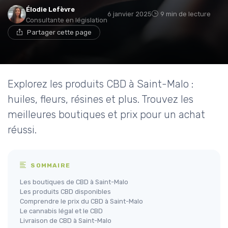
Élodie Lefèvre
6 janvier 2025
9 min de lecture
Consultante en législation
Partager cette page
Explorez les produits CBD à Saint-Malo :
huiles, fleurs, résines et plus. Trouvez les
meilleures boutiques et prix pour un achat
réussi.
SOMMAIRE
Les boutiques de CBD à Saint-Malo
Les produits CBD disponibles
Comprendre le prix du CBD à Saint-Malo
Le cannabis légal et le CBD
Livraison de CBD à Saint-Malo