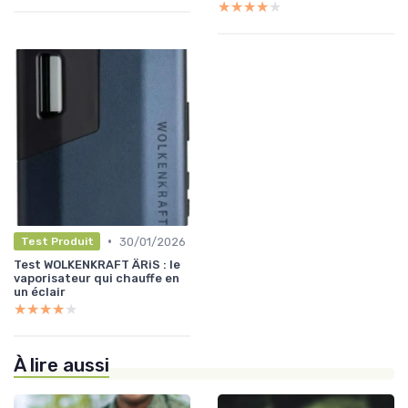
★★★★★
★★★★★
•
30/01/2026
Test Produit
Test WOLKENKRAFT ÄRiS : le
vaporisateur qui chauffe en
un éclair
★★★★★
★★★★★
À lire aussi