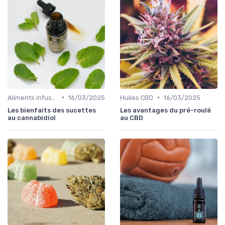
•
•
Aliments infusés au CBD
16/03/2025
Huiles CBD
16/03/2025
Les bienfaits des sucettes
Les avantages du pré-roulé
au cannabidiol
au CBD