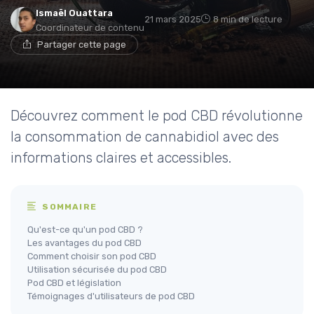
Ismaël Ouattara
21 mars 2025
8 min de lecture
Coordinateur de contenu
Partager cette page
Découvrez comment le pod CBD révolutionne
la consommation de cannabidiol avec des
informations claires et accessibles.
SOMMAIRE
Qu'est-ce qu'un pod CBD ?
Les avantages du pod CBD
Comment choisir son pod CBD
Utilisation sécurisée du pod CBD
Pod CBD et législation
Témoignages d'utilisateurs de pod CBD