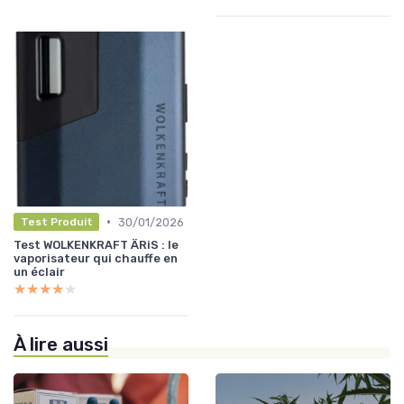
•
30/01/2026
Test Produit
Test WOLKENKRAFT ÄRiS : le
vaporisateur qui chauffe en
un éclair
★★★★★
★★★★★
À lire aussi