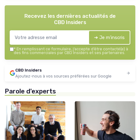
Recevez les dernières actualités de
CBD Insiders
➔ Je m'inscris
*
En remplissant ce formulaire, j’accepte d’être contacté(e) à
des fins commerciales par CBD Insiders et ses partenaires.
CBD Insiders
Ajoutez-nous à vos sources préférées sur Google
Parole d'experts