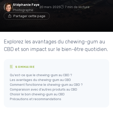
Stéphanie Faye
20 mars 2025
7 min de lecture
Photographe
Partager cette page
Explorez les avantages du chewing-gum au
CBD et son impact sur le bien-être quotidien.
SOMMAIRE
Qu'est-ce que le chewing-gum au CBD ?
Les avantages du chewing-gum au CBD
Comment fonctionne le chewing-gum au CBD ?
Comparaison avec d'autres produits au CBD
Choisir le bon chewing-gum au CBD
Précautions et recommandations