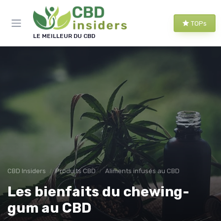
Panneau de gestion des cookies
TOPs
LE MEILLEUR DU CBD
CBD Insiders
Produits CBD
Aliments infusés au CBD
Les bienfaits du chewing-
gum au CBD