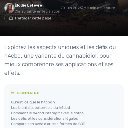
Élodie Lefèvre
20 juin 2025
9 min de lecture
Consultante en législation
Partager cette page
Explorez les aspects uniques et les défis du
h4cbd, une variante du cannabidiol, pour
mieux comprendre ses applications et ses
effets.
SOMMAIRE
Qu'est-ce que le h4cbd ?
Les bienfaits potentiels du h4cbd
Comment le h4cbd interagit avec le corps
Les défis et les considérations légales
Comparaison avec d'autres formes de CBD