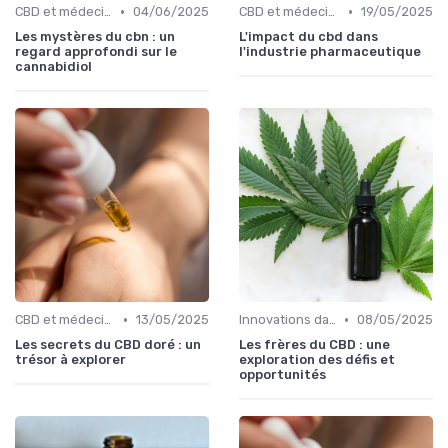
•
•
CBD et médecine
04/06/2025
CBD et médecine
19/05/2025
Les mystères du cbn : un
L'impact du cbd dans
regard approfondi sur le
l'industrie pharmaceutique
cannabidiol
•
•
CBD et médecine
13/05/2025
Innovations dans le CBD
08/05/2025
Les secrets du CBD doré : un
Les frères du CBD : une
trésor à explorer
exploration des défis et
opportunités