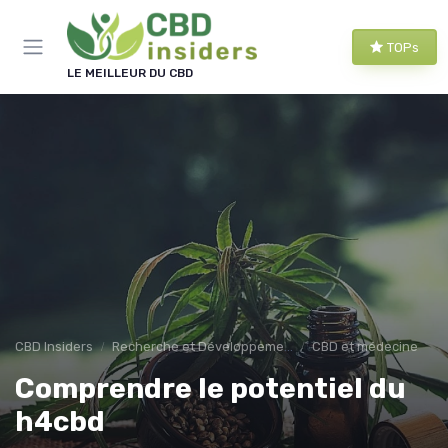
Panneau de gestion des cookies
TOPs
LE MEILLEUR DU CBD
CBD Insiders
Recherche et Développement en CBD
CBD et médecine
Comprendre le potentiel du
h4cbd