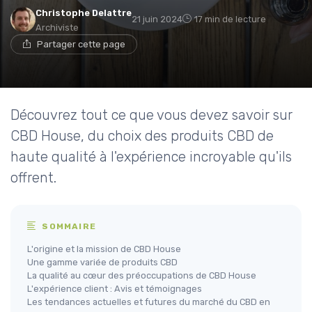
Christophe Delattre
21 juin 2024
17 min de lecture
Archiviste
Partager cette page
Découvrez tout ce que vous devez savoir sur
CBD House, du choix des produits CBD de
haute qualité à l'expérience incroyable qu'ils
offrent.
SOMMAIRE
L'origine et la mission de CBD House
Une gamme variée de produits CBD
La qualité au cœur des préoccupations de CBD House
L'expérience client : Avis et témoignages
Les tendances actuelles et futures du marché du CBD en