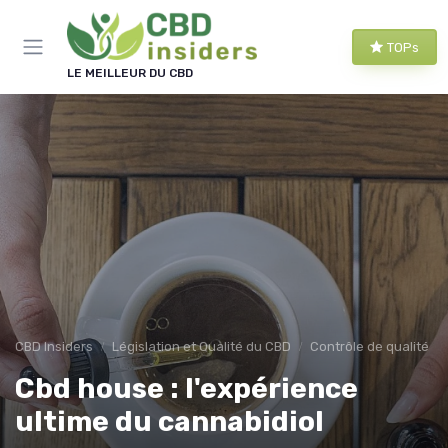
Panneau de gestion des cookies
TOPs
LE MEILLEUR DU CBD
CBD Insiders
Législation et Qualité du CBD
Contrôle de qualité
Cbd house : l'expérience
ultime du cannabidiol