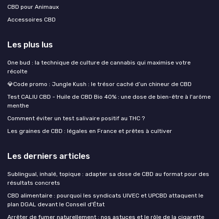
CBD pour Animaux
Accessoires CBD
Les plus lus
One bud : la technique de culture de cannabis qui maximise votre
récolte
💎Code promo : Jungle Kush : le trésor caché d’un chineur de CBD
Test CALIU CBD - Huile de CBD Bio 40% : une dose de bien-être à l'arôme
menthe
Comment éviter un test salivaire positif au THC ?
Les graines de CBD : légales en France et prêtes à cultiver
Les derniers articles
Sublingual, inhalé, topique : adapter sa dose de CBD au format pour des
résultats concrets
CBD alimentaire : pourquoi les syndicats UIVEC et UPCBD attaquent le
plan DGAL devant le Conseil d'État
Arrêter de fumer naturellement : nos astuces et le rôle de la cigarette