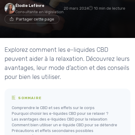
Élodie Lefèvre
20 mars 2024
10 min de lecture
Consultante en législation
Partager cette page
Explorez comment les e-liquides CBD
peuvent aider à la relaxation. Découvrez leurs
avantages, leur mode d’action et des conseils
pour bien les utiliser.
SOMMAIRE
Comprendre le CBD et ses effets sur le corps
Pourquoi choisir les e-liquides CBD pour se relaxer ?
Les avantages des e-liquides CBD pour la relaxation
Comment bien utiliser un e-liquide CBD pour se détendre
Précautions et effets secondaires possibles