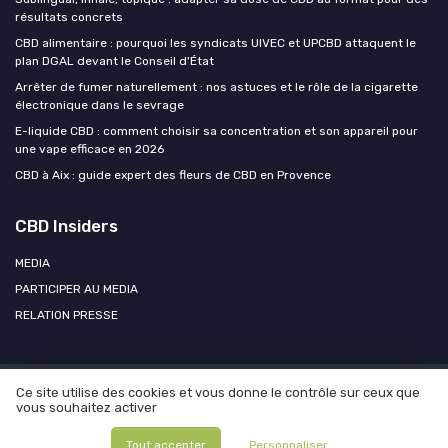
résultats concrets
CBD alimentaire : pourquoi les syndicats UIVEC et UPCBD attaquent le
plan DGAL devant le Conseil d'État
Arrêter de fumer naturellement : nos astuces et le rôle de la cigarette
électronique dans le sevrage
E-liquide CBD : comment choisir sa concentration et son appareil pour
une vape efficace en 2026
CBD à Aix : guide expert des fleurs de CBD en Provence
CBD Insiders
MEDIA
PARTICIPER AU MEDIA
RELATION PRESSE
Ce site utilise des cookies et vous donne le contrôle sur ceux que
Mentions légales
Politique de confidentialité
Participer au
vous souhaitez activer
média ?
Contacter CBD Insiders
© CBD Insiders 2026
Tout accepter
Personnaliser