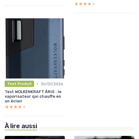
★★★★★
★★★★★
•
30/01/2026
Test Produit
Test WOLKENKRAFT ÄRiS : le
vaporisateur qui chauffe en
un éclair
★★★★★
★★★★★
À lire aussi