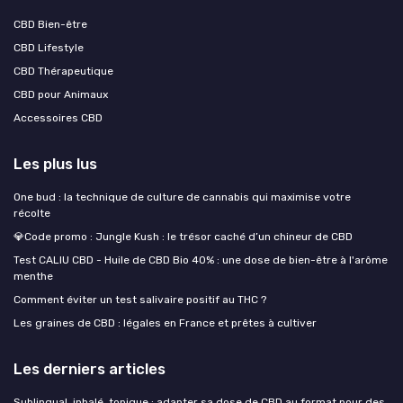
CBD Bien-être
CBD Lifestyle
CBD Thérapeutique
CBD pour Animaux
Accessoires CBD
Les plus lus
One bud : la technique de culture de cannabis qui maximise votre
récolte
💎Code promo : Jungle Kush : le trésor caché d’un chineur de CBD
Test CALIU CBD - Huile de CBD Bio 40% : une dose de bien-être à l'arôme
menthe
Comment éviter un test salivaire positif au THC ?
Les graines de CBD : légales en France et prêtes à cultiver
Les derniers articles
Sublingual, inhalé, topique : adapter sa dose de CBD au format pour des