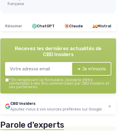
française
Résumer
ChatGPT
Claude
Mistral
Recevez les dernières actualités de
CBD Insiders
➔ Je m'inscris
*
En remplissant ce formulaire, j’accepte d’être
contacté(e) à des fins commerciales par CBD Insiders et
ses partenaires.
CBD Insiders
Ajoutez-nous à vos sources préférées sur Google
Parole d'experts