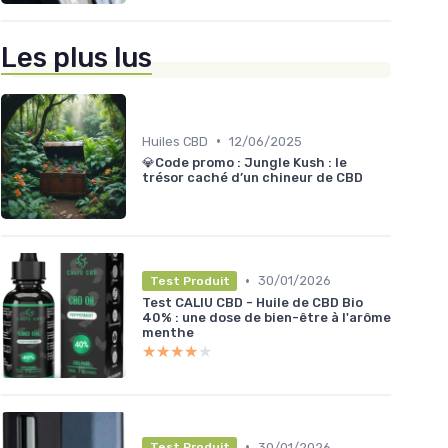
Les plus lus
•
Huiles CBD
12/06/2025
💎Code promo : Jungle Kush : le
trésor caché d’un chineur de CBD
•
30/01/2026
Test Produit
Test CALIU CBD - Huile de CBD Bio
40% : une dose de bien-être à l'arôme
menthe
★★★★★
★★★★★
•
30/01/2026
Test Produit