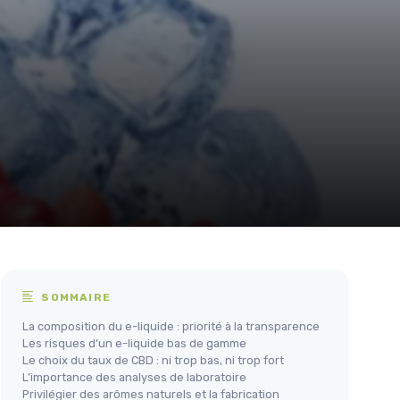
SOMMAIRE
La composition du e-liquide : priorité à la transparence
Les risques d’un e-liquide bas de gamme
Le choix du taux de CBD : ni trop bas, ni trop fort
L’importance des analyses de laboratoire
Privilégier des arômes naturels et la fabrication