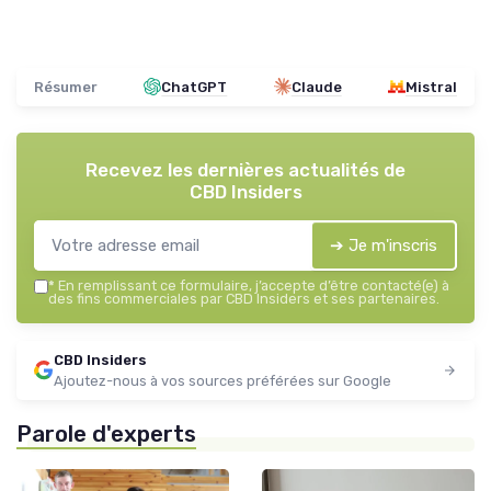
Résumer
ChatGPT
Claude
Mistral
Recevez les dernières actualités de
CBD Insiders
➔ Je m'inscris
*
En remplissant ce formulaire, j’accepte d’être contacté(e) à
des fins commerciales par CBD Insiders et ses partenaires.
CBD Insiders
Ajoutez-nous à vos sources préférées sur Google
Parole d'experts