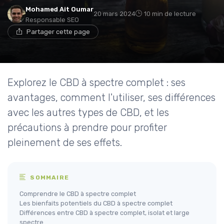
Mohamed Ait Oumar
20 mars 2024
10 min de lecture
Responsable SEO
Partager cette page
Explorez le CBD à spectre complet : ses
avantages, comment l'utiliser, ses différences
avec les autres types de CBD, et les
précautions à prendre pour profiter
pleinement de ses effets.
SOMMAIRE
Comprendre le CBD à spectre complet
Les bienfaits potentiels du CBD à spectre complet
Différences entre CBD à spectre complet, isolat et large
spectre