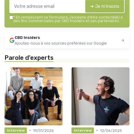
➔ Je m'inscris
*
En remplissant ce formulaire, j’accepte d’être contacté(e) à
des fins commerciales par CBD Insiders et ses partenaires.
CBD Insiders
Ajoutez-nous à vos sources préférées sur Google
Parole d'experts
•
•
19/01/2026
12/06/2025
Interview
Interview