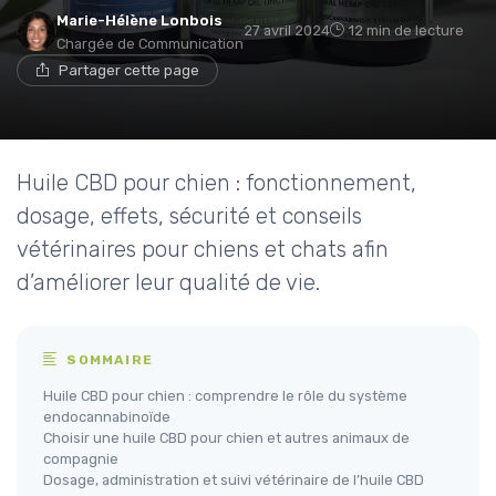
Marie-Hélène Lonbois
27 avril 2024
12 min de lecture
Chargée de Communication
Partager cette page
Huile CBD pour chien : fonctionnement,
dosage, effets, sécurité et conseils
vétérinaires pour chiens et chats afin
d’améliorer leur qualité de vie.
SOMMAIRE
Huile CBD pour chien : comprendre le rôle du système
endocannabinoïde
Choisir une huile CBD pour chien et autres animaux de
compagnie
Dosage, administration et suivi vétérinaire de l’huile CBD