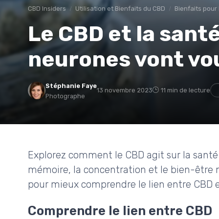
CBD Insiders
Utilisation et Bienfaits du CBD
Bienfaits pour
Le CBD et la santé
neurones vont vo
Stéphanie Faye
13 novembre 2023
11 min de lecture
Photographe
Explorez comment le CBD agit sur la santé c
mémoire, la concentration et le bien-être m
pour mieux comprendre le lien entre CBD e
Comprendre le lien entre CBD