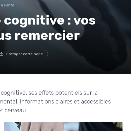
 la santé
 cognitive : vos
us remercier
Partager cette page
ognitive, ses effets potentiels sur la
ental. Informations claires et accessibles
t cerveau.