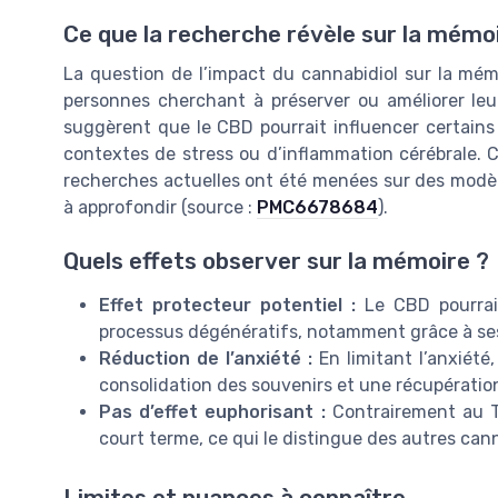
Ce que la recherche révèle sur la mémo
La question de l’impact du cannabidiol sur la mém
personnes cherchant à préserver ou améliorer leur
suggèrent que le CBD pourrait influencer certains
contextes de stress ou d’inflammation cérébrale. C
recherches actuelles ont été menées sur des modèl
à approfondir (source :
PMC6678684
).
Quels effets observer sur la mémoire ?
Effet protecteur potentiel :
Le CBD pourrait
processus dégénératifs, notamment grâce à ses
Réduction de l’anxiété :
En limitant l’anxiété
consolidation des souvenirs et une récupération
Pas d’effet euphorisant :
Contrairement au TH
court terme, ce qui le distingue des autres can
Limites et nuances à connaître