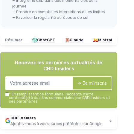
— Intégrer le CBD dans des moments clés de la
journée
— Prendre en compte les interactions et les limites
— Favoriser la régularité et l’écoute de soi
Résumer
ChatGPT
Claude
Mistral
Recevez les dernières actualités de
CBD Insiders
➔ Je m'inscris
*
En remplissant ce formulaire, j’accepte d’être
contacté(e) à des fins commerciales par CBD Insiders et
ses partenaires.
CBD Insiders
Ajoutez-nous à vos sources préférées sur Google