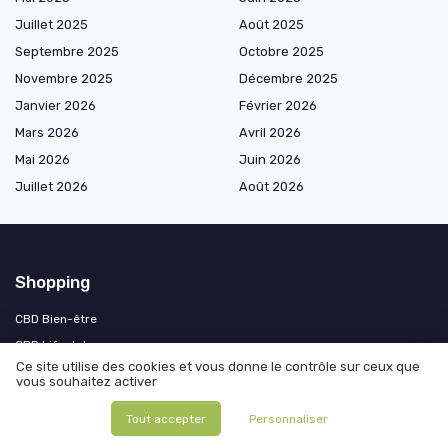
Juillet 2025
Août 2025
Septembre 2025
Octobre 2025
Novembre 2025
Décembre 2025
Janvier 2026
Février 2026
Mars 2026
Avril 2026
Mai 2026
Juin 2026
Juillet 2026
Août 2026
Shopping
CBD Bien-être
CBD Lifestyle
Ce site utilise des cookies et vous donne le contrôle sur ceux que
CBD Thérapeutique
vous souhaitez activer
CBD pour Animaux
Tout accepter
Personnaliser
Accessoires CBD