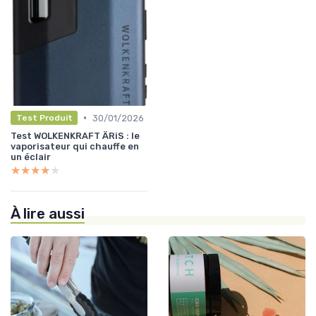
•
30/01/2026
Test Produit
Test WOLKENKRAFT ÄRiS : le
vaporisateur qui chauffe en
un éclair
★★★★★
★★★★★
À lire aussi