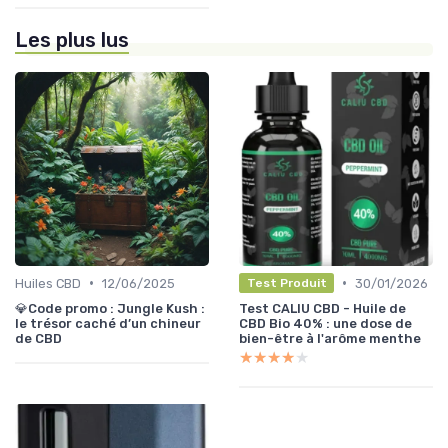
Les plus lus
•
•
Huiles CBD
12/06/2025
30/01/2026
Test Produit
💎Code promo : Jungle Kush :
Test CALIU CBD - Huile de
le trésor caché d’un chineur
CBD Bio 40% : une dose de
de CBD
bien-être à l'arôme menthe
★★★★★
★★★★★