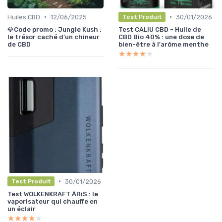
•
•
Huiles CBD
12/06/2025
30/01/2026
Test Produit
💎Code promo : Jungle Kush :
Test CALIU CBD - Huile de
le trésor caché d’un chineur
CBD Bio 40% : une dose de
de CBD
bien-être à l'arôme menthe
★★★★★
★★★★★
•
30/01/2026
Test Produit
Test WOLKENKRAFT ÄRiS : le
vaporisateur qui chauffe en
un éclair
★★★★★
★★★★★