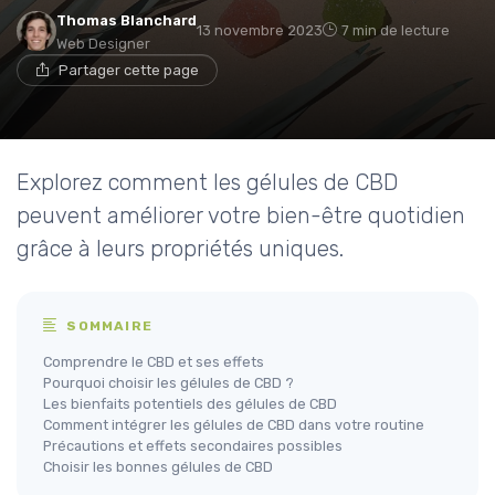
Thomas Blanchard
13 novembre 2023
7 min de lecture
Web Designer
Partager cette page
Explorez comment les gélules de CBD
peuvent améliorer votre bien-être quotidien
grâce à leurs propriétés uniques.
SOMMAIRE
Comprendre le CBD et ses effets
Pourquoi choisir les gélules de CBD ?
Les bienfaits potentiels des gélules de CBD
Comment intégrer les gélules de CBD dans votre routine
Précautions et effets secondaires possibles
Choisir les bonnes gélules de CBD