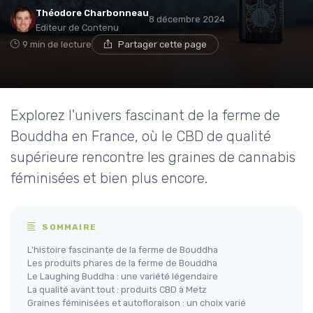
Théodore Charbonneau
8 décembre 2024
Editeur de Contenu
9 min de lecture
Partager cette page
Explorez l'univers fascinant de la ferme de
Bouddha en France, où le CBD de qualité
supérieure rencontre les graines de cannabis
féminisées et bien plus encore.
SOMMAIRE
L'histoire fascinante de la ferme de Bouddha
Les produits phares de la ferme de Bouddha
Le Laughing Buddha : une variété légendaire
La qualité avant tout : produits CBD à Metz
Graines féminisées et autofloraison : un choix varié