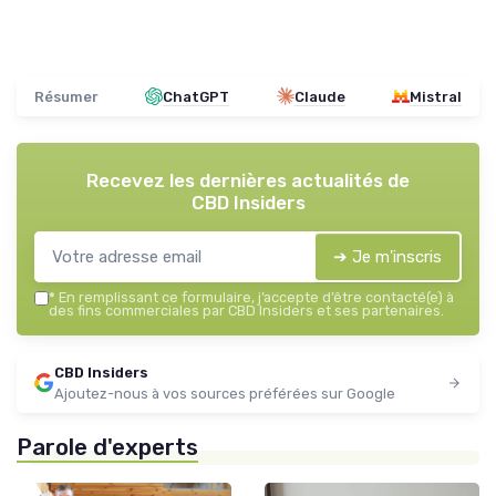
Résumer
ChatGPT
Claude
Mistral
Recevez les dernières actualités de
CBD Insiders
➔ Je m'inscris
*
En remplissant ce formulaire, j’accepte d’être contacté(e) à
des fins commerciales par CBD Insiders et ses partenaires.
CBD Insiders
Ajoutez-nous à vos sources préférées sur Google
Parole d'experts