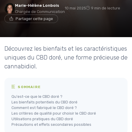
Marie-Hélène Lonbois
10 mai 2025
9 min de lecture
Chargée de Communication
Partager cette page
Découvrez les bienfaits et les caractéristiques
uniques du CBD doré, une forme précieuse de
cannabidiol.
SOMMAIRE
Qu'est-ce que le CBD doré ?
Les bienfaits potentiels du CBD doré
Comment est fabriqué le CBD doré ?
Les critères de qualité pour choisir le CBD doré
Utilisations pratiques du CBD doré
Précautions et effets secondaires possibles