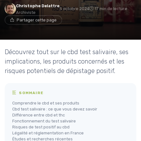
Christophe Delattre
5 octobre 2024
17 min de lecture
Archiviste
Partager cette page
Découvrez tout sur le cbd test salivaire, ses
implications, les produits concernés et les
risques potentiels de dépistage positif.
SOMMAIRE
Comprendre le cbd et ses produits
Cbd test salivaire : ce que vous devez savoir
Différence entre cbd et thc
Fonctionnement du test salivaire
Risques de test positif au cbd
Légalité et réglementation en France
Études et recherches récentes