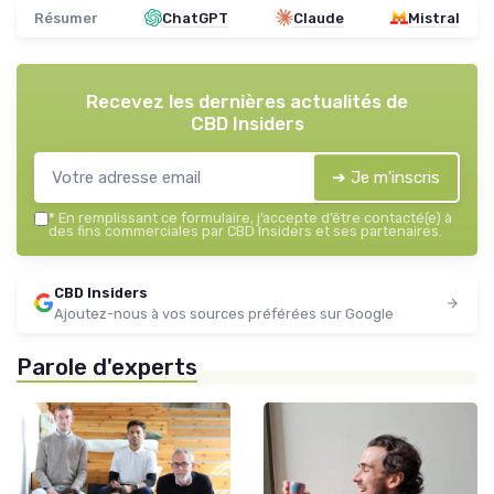
Résumer
ChatGPT
Claude
Mistral
Recevez les dernières actualités de
CBD Insiders
➔ Je m'inscris
*
En remplissant ce formulaire, j’accepte d’être contacté(e) à
des fins commerciales par CBD Insiders et ses partenaires.
CBD Insiders
Ajoutez-nous à vos sources préférées sur Google
Parole d'experts