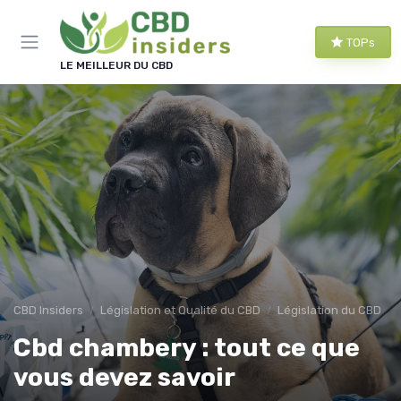
Panneau de gestion des cookies
TOPs
LE MEILLEUR DU CBD
CBD Insiders
Législation et Qualité du CBD
Législation du CBD
Cbd chambery : tout ce que
vous devez savoir