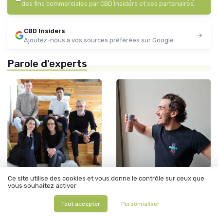
des fins commerciales par CBD Insiders et ses partenaires.
CBD Insiders
Ajoutez-nous à vos sources préférées sur Google
Parole d'experts
Ce site utilise des cookies et vous donne le contrôle sur ceux que
•
•
19/01/2026
12/06/2025
Interview
Interview
vous souhaitez activer
Interview de Laurent Buord
Interview de Yan Decock : Yan
de Renact : Une nouvelle
Decock, crée YDEXE pour
Tout accepter
Personnaliser
approche du bien-être
accompagner les PME sur le
approche autour des
commerce