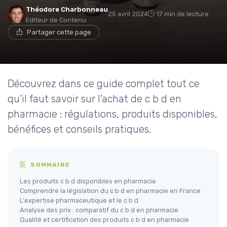
Théodore Charbonneau
25 avril 2024
17 min de lecture
Editeur de Contenu
Partager cette page
Découvrez dans ce guide complet tout ce
qu’il faut savoir sur l’achat de c b d en
pharmacie : régulations, produits disponibles,
bénéfices et conseils pratiques.
SOMMAIRE
Les produits c b d disponibles en pharmacie
Comprendre la législation du c b d en pharmacie en France
L'expertise pharmaceutique et le c b d
Analyse des prix : comparatif du c b d en pharmacie
Qualité et certification des produits c b d en pharmacie