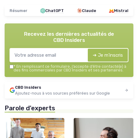
Résumer
ChatGPT
Claude
Mistral
Recevez les dernières actualités de
CBD Insiders
➔ Je m'inscris
*
En remplissant ce formulaire, j’accepte d’être contacté(e) à
des fins commerciales par CBD Insiders et ses partenaires.
CBD Insiders
Ajoutez-nous à vos sources préférées sur Google
Parole d'experts