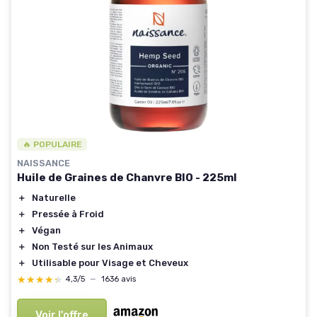
🔥 POPULAIRE
NAISSANCE
Huile de Graines de Chanvre BIO - 225ml
＋
Naturelle
＋
Pressée à Froid
＋
Végan
＋
Non Testé sur les Animaux
＋
Utilisable pour Visage et Cheveux
★★★★★
★★★★★
4,3/5
—
1636 avis
Voir l'offre