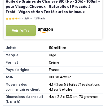
Huile de Graines de Chanvre BIO (No - 206) - 100ml -
pour Visage, Cheveux - Naturelle et Pressée à
Froid - Végan et Non Testé sur les Animaux
★★★★★
★★★★★
4,2/5
—
1215 avis
Voir l'offre
Unités
‎50 millilitre
Marque
‎Urgo
Format
‎Crème
Pays d'origine
‎France
ASIN
B0BWK4ZWGZ
Moyenne des
4,1 4,1 sur 5 étoiles 71 évaluations
commentaires client
4,1 sur 5 étoiles
Dimensions du produit
4,6 x 3,2 x 13,3 cm; 70 grammes
(L x l x h)