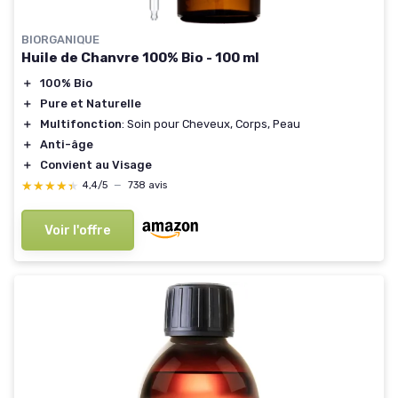
BIORGANIQUE
Huile de Chanvre 100% Bio - 100 ml
＋
100% Bio
＋
Pure et Naturelle
＋
Multifonction
: Soin pour Cheveux, Corps, Peau
＋
Anti-âge
＋
Convient au Visage
★★★★★
★★★★★
4,4/5
—
738 avis
Voir l'offre