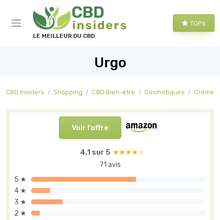
Panneau de gestion des cookies
TOPs
LE MEILLEUR DU CBD
Urgo
CBD Insiders
Shopping
CBD Bien-être
Cosmétiques
Crèmes 
Voir l'offre
4,1 sur 5
★★★★★
★★★★★
71 avis
5 ★
4 ★
3 ★
2 ★