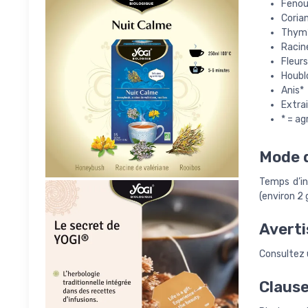
Fenoui
Coria
Thym
Racine
Fleurs
Houbl
Anis*
Extrai
* = ag
Mode d
Temps d’in
(environ 2
Averti
Consultez u
Clause