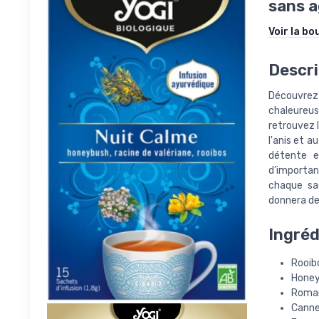
sans a
Voir la bo
Descri
Découvrez l
chaleureus
retrouvez l
l'anis et 
détente e
d’importanc
chaque sa
donnera de
Ingréd
Rooib
Honey
Romar
Canne