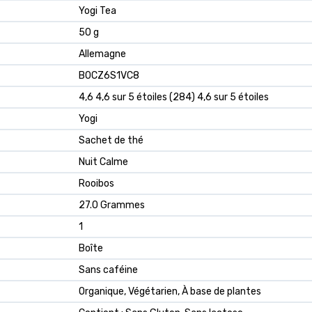
‎Yogi Tea
‎50 g
‎Allemagne
B0CZ6S1VC8
4,6 4,6 sur 5 étoiles (284) 4,6 sur 5 étoiles
Yogi
Sachet de thé
Nuit Calme
Rooibos
27.0 Grammes
1
Boîte
Sans caféine
Organique, Végétarien, À base de plantes