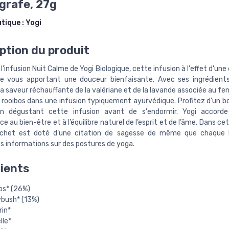
grafe, 27g
utique :
Yogi
ption du produit
'infusion Nuit Calme de Yogi Biologique, cette infusion à l'effet d'un
e vous apportant une douceur bienfaisante. Avec ses ingrédient
a saveur réchauffante de la valériane et de la lavande associée au fen
au rooibos dans une infusion typiquement ayurvédique. Profitez d'un
n dégustant cette infusion avant de s'endormir. Yogi accord
e au bien-être et à l’équilibre naturel de l’esprit et de l’âme. Dans ce
chet est doté d’une citation de sagesse de même que chaque 
s informations sur des postures de yoga.
ients
os* (26%)
bush* (13%)
in*
lle*