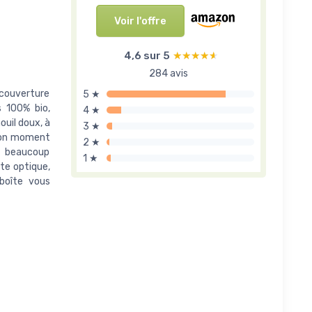
Voir l'offre
4,6 sur 5
★★★★★
★★★★★
284 avis
e couverture
5 ★
s 100% bio,
4 ★
ouil doux, à
3 ★
 bon moment
2 ★
e beaucoup
1 ★
tte optique,
boîte vous