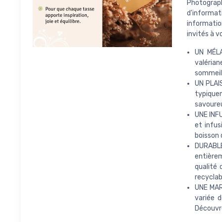
Photograp
d'informat
information
invités à 
UN MÉLA
valérian
sommeil 
UN PLAIS
typique
savoureu
UNE INFU
et infus
boisson 
DURABLE
entière
qualité 
recyclab
UNE MARQ
variée d
Découvre