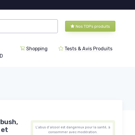
Nos TOPs produits
Shopping
Tests & Avis Produits
BD
ybush,
L’abus d’alcool est dangereux pour la santé, à
 et
consommer avec modération.