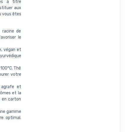
es à titre
stituer aux
es vous êtes
 racine de
avoriser le
e, végan et
yurvédique
 100°C. Thé
ourer votre
 agrafe et
rômes et la
e en carton
e une gamme
re optimal.