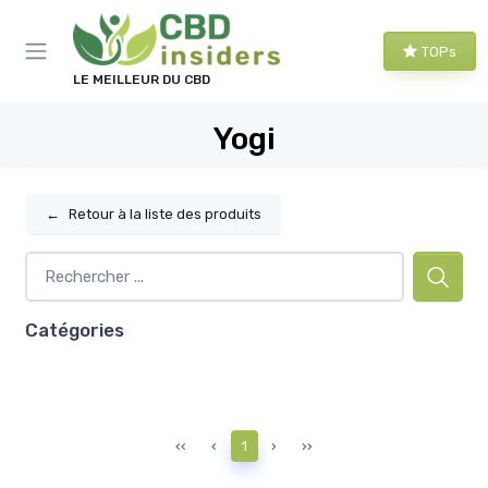
Panneau de gestion des cookies
TOPs
LE MEILLEUR DU CBD
Yogi
←
Retour à la liste des produits
Catégories
‹‹
‹
1
›
››