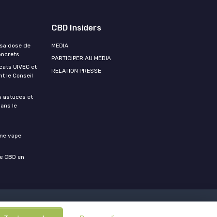
CBD Insiders
r sa dose de
MEDIA
oncrets
PARTICIPER AU MEDIA
icats UIVEC et
RELATION PRESSE
t le Conseil
s astuces et
dans le
une vape
de CBD en
r CBD Insiders