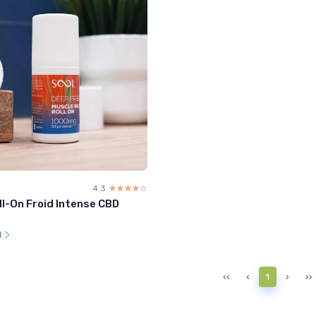
4.3
☆☆☆☆☆
★★★★★
l-On Froid Intense CBD
l
‹‹
‹
1
›
››