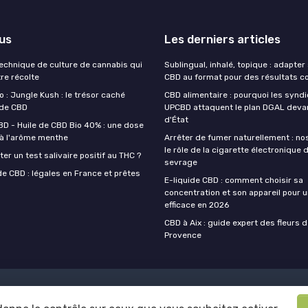
lus
Les derniers articles
technique de culture de cannabis qui
Sublingual, inhalé, topique : adapte
re récolte
CBD au format pour des résultats c
 : Jungle Kush : le trésor caché
CBD alimentaire : pourquoi les synd
 de CBD
UPCBD attaquent le plan DGAL devan
d'État
BD - Huile de CBD Bio 40% : une dose
 à l'arôme menthe
Arrêter de fumer naturellement : no
le rôle de la cigarette électronique 
r un test salivaire positif au THC ?
sevrage
e CBD : légales en France et prêtes
E-liquide CBD : comment choisir sa
concentration et son appareil pour 
efficace en 2026
CBD à Aix : guide expert des fleurs 
Provence
les
Politique de confidentialité
Participer au média ?
Contacte