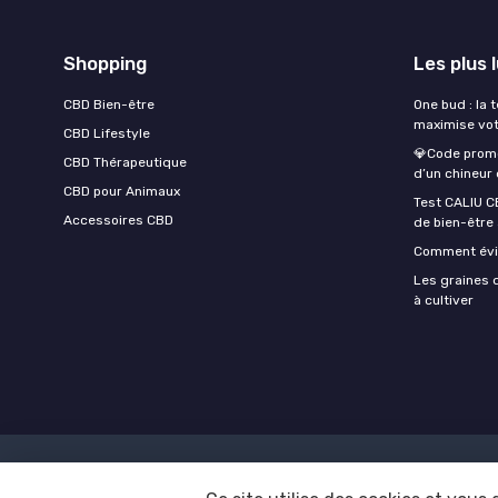
Shopping
Les plus 
CBD Bien-être
One bud : la 
maximise vot
CBD Lifestyle
💎Code promo
CBD Thérapeutique
d’un chineur
CBD pour Animaux
Test CALIU C
Accessoires CBD
de bien-être
Comment évite
Les graines d
à cultiver
Mentions léga