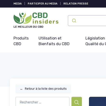
Panneau de gestion des cookies
MEDIA
|
PARTICIPER AU MEDIA
|
RELATION PRESSE
LE MEILLEUR DU CBD
Produits
Utilisation et
Législation
CBD
Bienfaits du CBD
Qualité du
←
Retour à la liste des produits