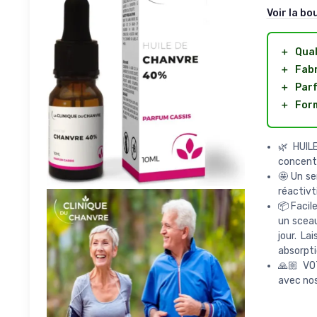
Voir la bo
＋
Qual
＋
Fabr
＋
Par
＋
Form
🌿HUILE
concentr
🤩 Un se
réactivt
📦 Facile
un sceau
jour. La
absorpti
🙏🏼 VO
avec nos