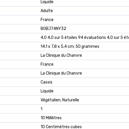
‎Liquide
‎Adulte
‎France
B0BJ74NY32
4,0 4,0 sur 5 étoiles 94 évaluations 4,0 sur 5 ét
14,1 x 7,8 x 5,4 cm; 50 grammes
La Clinique du Chanvre
France
La Clinique du Chanvre
Cassis
Liquide
Végétalien, Naturelle
1
10 Millilitres
10 Centimètres cubes