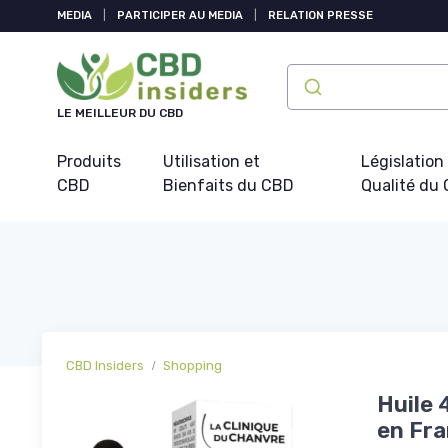
Panneau de gestion des cookies
MEDIA
|
PARTICIPER AU MEDIA
|
RELATION PRESSE
LE MEILLEUR DU CBD
Produits
Utilisation et
Législation
CBD
Bienfaits du CBD
Qualité du
CBD Insiders
Shopping
Huile 
en Fra