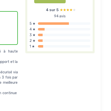
4 sur 5
★★★★★
★★★★★
94 avis
5 ★
4 ★
3 ★
2 ★
1 ★
hi à haute
pport et la
sécurisé via
 3 fois par
e meilleure
n continue