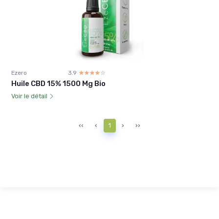
Ezero
3.9
☆☆☆☆☆
★★★★★
Huile CBD 15% 1500 Mg Bio
Voir le détail
‹‹
‹
1
›
››