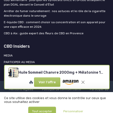
plan DGAL devant le Conseil d'État
Arrêter de fumer naturellement : nos astuces et le rôle de la cigarette
électronique dans le sevrage
E-liquide CBD : comment choisir sa concentration et son appareil pour
une vape efficace en 2026
CBD à Aix : guide expert des fleurs de CBD en Provence
CBD Insiders
MEDIA
PARTICIPER AU MEDIA
RELATION PRESSE
Huile Sommeil Chanvre 2000mg + Mélatonine 10ml
🔥
Voir l'offre
Mentions légales
Politique de confidentialité
Participer au
média ?
Contacter CBD Insiders
Ce site utilise des cookies et vous donne le contrôle sur ceux que
© CBD Insiders 2026
vous souhaitez activer
Tout accepter
Personnaliser