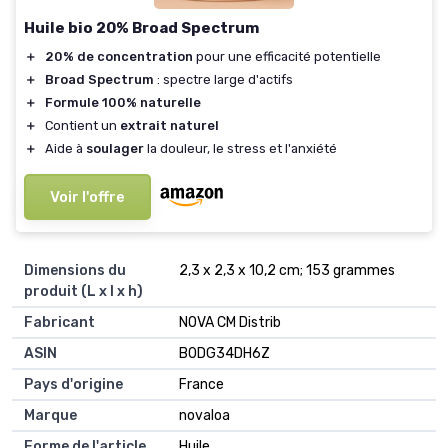
Huile bio 20% Broad Spectrum
＋
20% de concentration
pour une efficacité potentielle
＋
Broad Spectrum
: spectre large d'actifs
＋
Formule 100% naturelle
＋
Contient un
extrait naturel
＋
Aide à
soulager
la douleur, le stress et l'anxiété
Voir l'offre
Dimensions du
2,3 x 2,3 x 10,2 cm; 153 grammes
produit (L x l x h)
Fabricant
NOVA CM Distrib
ASIN
B0DG34DH6Z
Pays d'origine
France
Marque
novaloa
Forme de l'article
Huile