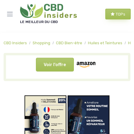
Panneau de gestion des cookies
TOPs
LE MEILLEUR DU CBD
CBD Insiders
Shopping
CBD Bien-être
Huiles et Teintures
Hui
Voir l'offre