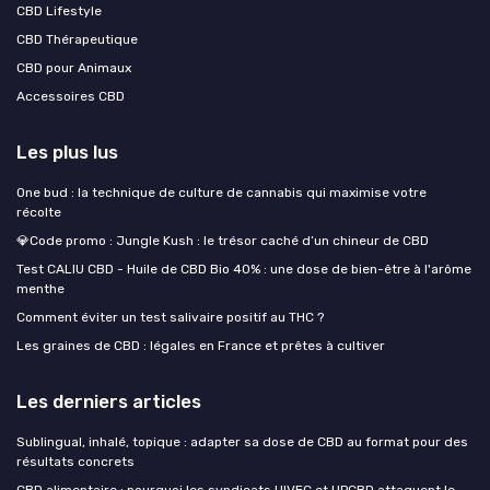
CBD Lifestyle
CBD Thérapeutique
CBD pour Animaux
Accessoires CBD
Les plus lus
One bud : la technique de culture de cannabis qui maximise votre
récolte
💎Code promo : Jungle Kush : le trésor caché d’un chineur de CBD
Test CALIU CBD - Huile de CBD Bio 40% : une dose de bien-être à l'arôme
menthe
Comment éviter un test salivaire positif au THC ?
Les graines de CBD : légales en France et prêtes à cultiver
Les derniers articles
Sublingual, inhalé, topique : adapter sa dose de CBD au format pour des
résultats concrets
CBD alimentaire : pourquoi les syndicats UIVEC et UPCBD attaquent le