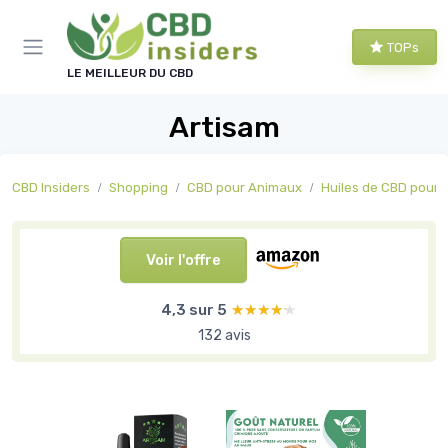
Panneau de gestion des cookies
TOPs
LE MEILLEUR DU CBD
Artisam
CBD Insiders
Shopping
CBD pour Animaux
Huiles de CBD pour
Voir l'offre
4,3 sur 5
★★★★★
★★★★★
132 avis