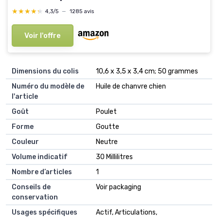
★★★★★
★★★★★
4,3/5
—
1285 avis
Voir l'offre
Dimensions du colis
‎10,6 x 3,5 x 3,4 cm; 50 grammes
Numéro du modèle de
‎Huile de chanvre chien
l'article
Goût
‎Poulet
Forme
‎Goutte
Couleur
‎Neutre
Volume indicatif
‎30 Millilitres
Nombre d’articles
‎1
Conseils de
‎Voir packaging
conservation
Usages spécifiques
‎Actif, Articulations,