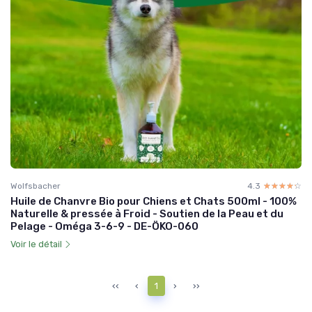
Wolfsbacher
4.3
☆☆☆☆☆
★★★★★
Huile de Chanvre Bio pour Chiens et Chats 500ml - 100%
Naturelle & pressée à Froid - Soutien de la Peau et du
Pelage - Oméga 3-6-9 - DE-ÖKO-060
Voir le détail
‹‹
‹
1
›
››