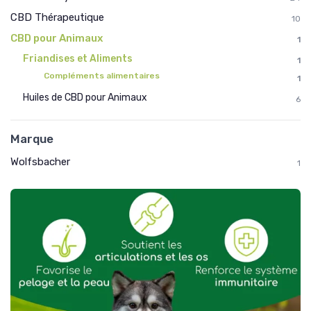
CBD Thérapeutique
10
CBD pour Animaux
1
Friandises et Aliments
1
Compléments alimentaires
1
Huiles de CBD pour Animaux
6
Marque
Wolfsbacher
1