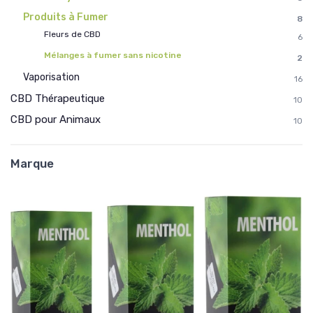
Produits à Fumer
8
Fleurs de CBD
6
Mélanges à fumer sans nicotine
2
Vaporisation
16
CBD Thérapeutique
10
CBD pour Animaux
10
Marque