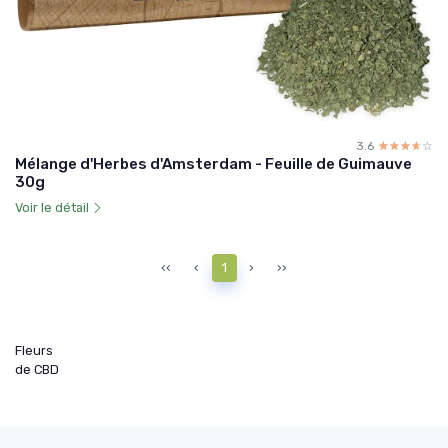
3.6
☆☆☆☆☆
★★★★★
Mélange d'Herbes d'Amsterdam - Feuille de Guimauve
30g
Voir le détail
‹‹
‹
1
›
››
Fleurs
de CBD