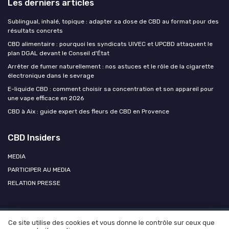
Les derniers articles
Sublingual, inhalé, topique : adapter sa dose de CBD au format pour des
résultats concrets
CBD alimentaire : pourquoi les syndicats UIVEC et UPCBD attaquent le
plan DGAL devant le Conseil d'État
Arrêter de fumer naturellement : nos astuces et le rôle de la cigarette
électronique dans le sevrage
E-liquide CBD : comment choisir sa concentration et son appareil pour
une vape efficace en 2026
CBD à Aix : guide expert des fleurs de CBD en Provence
CBD Insiders
MEDIA
PARTICIPER AU MEDIA
RELATION PRESSE
Ce site utilise des cookies et vous donne le contrôle sur ceux que
Mentions légales
Politique de confidentialité
Participer au