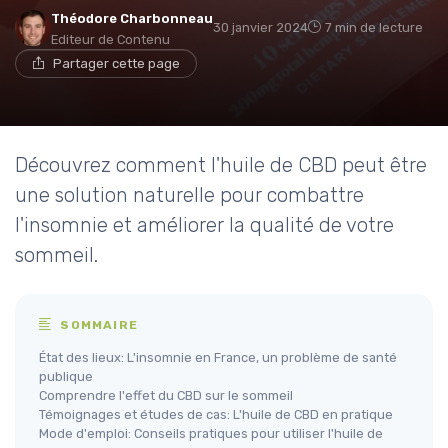
Théodore Charbonneau
30 janvier 2024
7 min de lecture
Editeur de Contenu
Partager cette page
Découvrez comment l'huile de CBD peut être
une solution naturelle pour combattre
l'insomnie et améliorer la qualité de votre
sommeil.
SOMMAIRE
État des lieux: L'insomnie en France, un problème de santé
publique
Comprendre l'effet du CBD sur le sommeil
Témoignages et études de cas: L'huile de CBD en pratique
Mode d'emploi: Conseils pratiques pour utiliser l'huile de