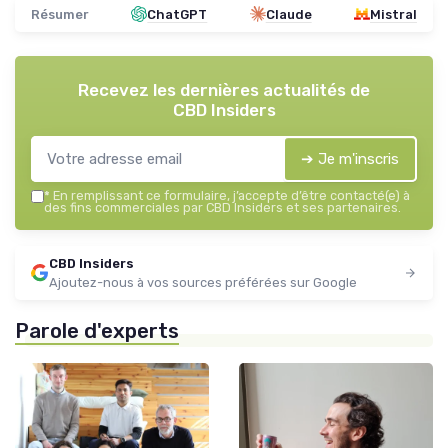
Résumer
ChatGPT
Claude
Mistral
Recevez les dernières actualités de
CBD Insiders
➔ Je m'inscris
*
En remplissant ce formulaire, j’accepte d’être contacté(e) à
des fins commerciales par CBD Insiders et ses partenaires.
CBD Insiders
Ajoutez-nous à vos sources préférées sur Google
Parole d'experts