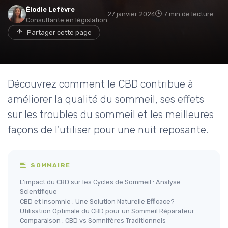
Élodie Lefèvre
27 janvier 2024
7 min de lecture
Consultante en législation
Partager cette page
Découvrez comment le CBD contribue à
améliorer la qualité du sommeil, ses effets
sur les troubles du sommeil et les meilleures
façons de l'utiliser pour une nuit reposante.
SOMMAIRE
L'impact du CBD sur les Cycles de Sommeil : Analyse
Scientifique
CBD et Insomnie : Une Solution Naturelle Efficace?
Utilisation Optimale du CBD pour un Sommeil Réparateur
Comparaison : CBD vs Somnifères Traditionnels