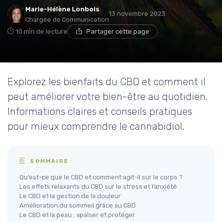
Marie-Hélène Lonbois
13 novembre 2023
Chargée de Communication
10 min de lecture
Partager cette page
Explorez les bienfaits du CBD et comment il
peut améliorer votre bien-être au quotidien.
Informations claires et conseils pratiques
pour mieux comprendre le cannabidiol.
SOMMAIRE
Qu’est-ce que le CBD et comment agit-il sur le corps ?
Les effets relaxants du CBD sur le stress et l’anxiété
Le CBD et la gestion de la douleur
Amélioration du sommeil grâce au CBD
Le CBD et la peau : apaiser et protéger