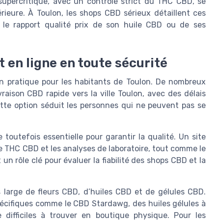
upercritique, avec un contrôle strict du THC CBD, se
eure. À Toulon, les shops CBD sérieux détaillent ces
 le rapport qualité prix de son huile CBD ou de ses
t en ligne en toute sécurité
n pratique pour les habitants de Toulon. De nombreux
aison CBD rapide vers la ville Toulon, avec des délais
ette option séduit les personnes qui ne peuvent pas se
 toutefois essentielle pour garantir la qualité. Un site
de THC CBD et les analyses de laboratoire, tout comme le
un rôle clé pour évaluer la fiabilité des shops CBD et la
 large de fleurs CBD, d’huiles CBD et de gélules CBD.
spécifiques comme le CBD Stardawg, des huiles gélules à
difficiles à trouver en boutique physique. Pour les