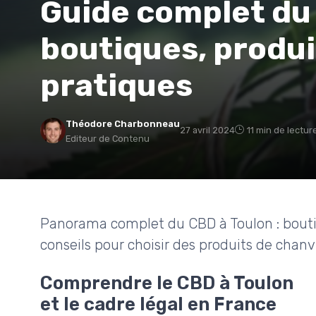
Guide complet du 
boutiques, produi
pratiques
Théodore Charbonneau
27 avril 2024
11 min de lectur
Editeur de Contenu
Panorama complet du CBD à Toulon : boutiques
conseils pour choisir des produits de chanv
Comprendre le CBD à Toulon
et le cadre légal en France