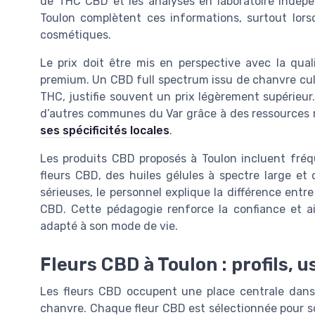
de THC CBD et les analyses en laboratoire indépe
Toulon complètent ces informations, surtout lorsqu
cosmétiques.
Le prix doit être mis en perspective avec la qu
premium. Un CBD full spectrum issu de chanvre cult
THC, justifie souvent un prix légèrement supérieur
d’autres communes du Var grâce à des ressources r
ses spécificités locales
.
Les produits CBD proposés à Toulon incluent f
fleurs CBD, des huiles gélules à spectre large e
sérieuses, le personnel explique la différence entre
CBD. Cette pédagogie renforce la confiance et a
adapté à son mode de vie.
Fleurs CBD à Toulon : profils, 
Les fleurs CBD occupent une place centrale dans
chanvre. Chaque fleur CBD est sélectionnée pour so