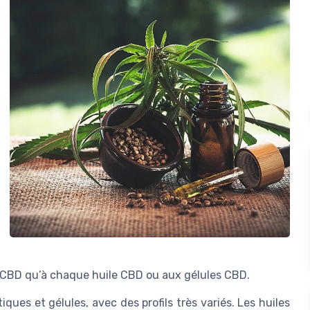
s CBD qu’à chaque huile CBD ou aux gélules CBD.
ques et gélules, avec des profils très variés. Les huiles