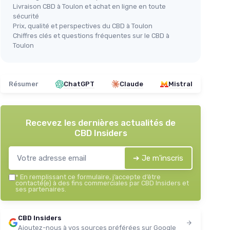
Livraison CBD à Toulon et achat en ligne en toute
sécurité
Prix, qualité et perspectives du CBD à Toulon
Chiffres clés et questions fréquentes sur le CBD à
Toulon
Résumer
ChatGPT
Claude
Mistral
Recevez les dernières actualités de
CBD Insiders
➔ Je m'inscris
*
En remplissant ce formulaire, j’accepte d’être
contacté(e) à des fins commerciales par CBD Insiders et
ses partenaires.
CBD Insiders
Ajoutez-nous à vos sources préférées sur Google