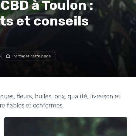
CBD à Toulon :
ts et conseils
e
Partager cette page
, fleurs, huiles, prix, qualité, livraison et
re fiables et conformes.