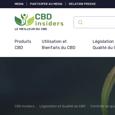
Panneau de gestion des cookies
MEDIA
|
PARTICIPER AU MEDIA
|
RELATION PRESSE
LE MEILLEUR DU CBD
Produits
Utilisation et
Législation
CBD
Bienfaits du CBD
Qualité du
CBD Insiders
Législation et Qualité du CBD
Contrôle de qua