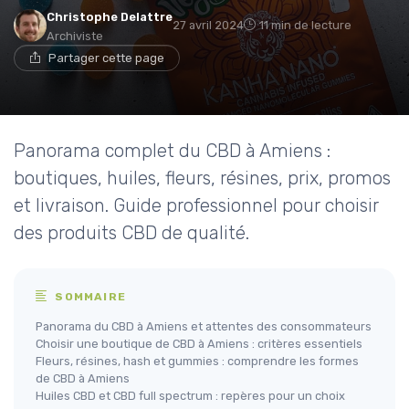
Christophe Delattre
27 avril 2024
11 min de lecture
Archiviste
Partager cette page
Panorama complet du CBD à Amiens :
boutiques, huiles, fleurs, résines, prix, promos
et livraison. Guide professionnel pour choisir
des produits CBD de qualité.
SOMMAIRE
Panorama du CBD à Amiens et attentes des consommateurs
Choisir une boutique de CBD à Amiens : critères essentiels
Fleurs, résines, hash et gummies : comprendre les formes
de CBD à Amiens
Huiles CBD et CBD full spectrum : repères pour un choix