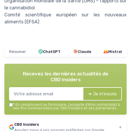
Organisation mondiale de la Santé (OMS) – rapports sur
le cannabidiol
Comité scientifique européen sur les nouveaux
aliments (EFSA)
Résumer
ChatGPT
Claude
Mistral
Recevez les dernières actualités de
CBD Insiders
➔ Je m'inscris
*
En remplissant ce formulaire, j’accepte d’être contacté(e) à
des fins commerciales par CBD Insiders et ses partenaires.
CBD Insiders
Ajoutez-nous à vos sources préférées sur Google