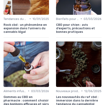
•
•
Tendances du marché
10/01/2025
Bienfaits pour la santé
03/03/2026
Rock cbd : un phénomène en
CBD pour chien : avis
expansion dans l'univers du
d’experts, précautions et
cannabis légal
bonnes pratiques
•
•
Aliments infusés au CBD
03/03/2026
Nouveaux produits
12/06/2025
Gommes au CBD en
Les nouveautés du raf cbd :
pharmacie : comment choisir
immersion dans la dernière
des bonbons efficaces et sûrs
tendance du cannabidiol