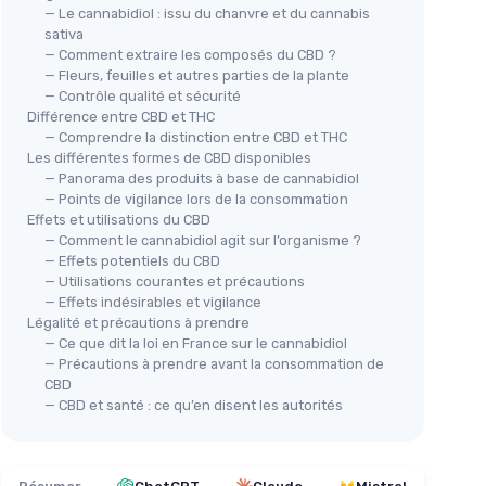
— Le cannabidiol : issu du chanvre et du cannabis
sativa
— Comment extraire les composés du CBD ?
— Fleurs, feuilles et autres parties de la plante
— Contrôle qualité et sécurité
Différence entre CBD et THC
Huile de CBD 40% Isolat 4000 mg
ART
— Comprendre la distinction entre CBD et THC
Hui
Les différentes formes de CBD disponibles
00 mg
＋
100%
CBD pur
— Panorama des produits à base de cannabidiol
＋
HC
＋
0%
THC
— Points de vigilance lors de la consommation
＋
qualité
＋
Ultra concentration
Effets et utilisations du CBD
＋
— Comment le cannabidiol agit sur l’organisme ?
＋
Qualité premium
— Effets potentiels du CBD
mité
＋
＋
Testée
et
certifiée
en laboratoire
— Utilisations courantes et précautions
européen
＋
— Effets indésirables et vigilance
★★★★★
★★★★★
★★
★★
4,6/5
—
10 avis
Légalité et précautions à prendre
— Ce que dit la loi en France sur le cannabidiol
— Précautions à prendre avant la consommation de
Voir l'offre
CBD
— CBD et santé : ce qu’en disent les autorités