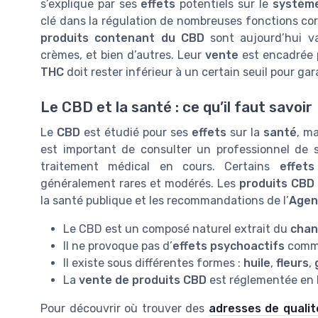
s’explique par ses
effets
potentiels sur le
systèm
clé dans la régulation de nombreuses fonctions cor
produits contenant du CBD
sont aujourd’hui v
crèmes, et bien d’autres. Leur
vente
est encadrée 
THC
doit rester inférieur à un certain seuil pour gar
Le CBD et la santé : ce qu’il faut savoir
Le
CBD
est étudié pour ses
effets
sur la
santé
, m
est important de consulter un professionnel de
traitement médical en cours. Certains
effets
généralement rares et modérés. Les
produits CBD
la santé publique et les recommandations de l’
Agen
Le CBD est un composé naturel extrait du
chan
Il ne provoque pas d’
effets psychoactifs
comme
Il existe sous différentes formes :
huile
,
fleurs
,
La
vente de produits CBD
est réglementée en
Pour découvrir où trouver des
adresses de quali