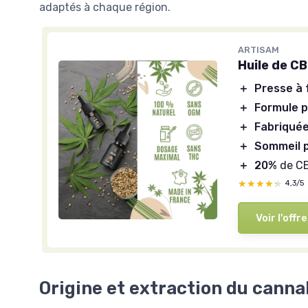
adaptés à chaque région.
ARTISAM
Huile de C
＋
Presse à 
＋
Formule 
＋
Fabriquée
＋
Sommeil 
＋
20%
de C
★★★★★
★★★★★
4,3/5
Voir l'offre
Origine et extraction du canna