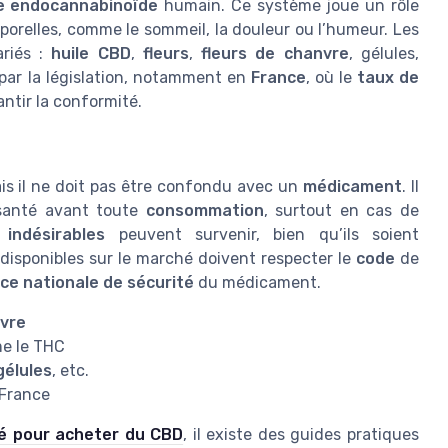
e endocannabinoïde
humain. Ce système joue un rôle
porelles, comme le sommeil, la douleur ou l’humeur. Les
ariés :
huile CBD
,
fleurs
,
fleurs de chanvre
, gélules,
par la législation, notamment en
France
, où le
taux de
antir la conformité.
ais il ne doit pas être confondu avec un
médicament
. Il
 santé avant toute
consommation
, surtout en cas de
 indésirables
peuvent survenir, bien qu’ils soient
disponibles sur le marché doivent respecter le
code
de
ce nationale de sécurité
du médicament.
vre
 le THC
gélules
, etc.
 France
té pour acheter du CBD
, il existe des guides pratiques