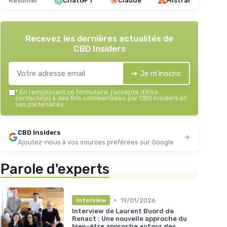
Résumer
ChatGPT
Claude
Mistral
Recevez les dernières actualités de
CBD Insiders
➔ Je m'inscris
*
En remplissant ce formulaire, j’accepte d’être
contacté(e) à des fins commerciales par CBD Insiders et
ses partenaires.
CBD Insiders
Ajoutez-nous à vos sources préférées sur Google
Parole d'experts
•
19/01/2026
Interview
Interview de Laurent Buord de
Renact : Une nouvelle approche du
bien-être approche autour des