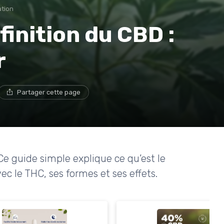
ation
inition du CBD :
r
Partager cette page
Ce guide simple explique ce qu’est le
vec le THC, ses formes et ses effets.