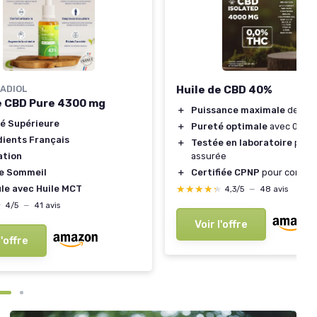
ADIOL
Huile de CBD 40%
e CBD Pure 4300 mg
＋
Puissance maximale
de 40
té Supérieure
＋
Pureté optimale
avec 0% T
dients Français
＋
Testée en laboratoire
pour 
ation
assurée
le Sommeil
＋
Certifiée CPNP
pour confor
le avec Huile MCT
★★★★★
★★★★★
4,3/5
—
48 avis
★
★
4/5
—
41 avis
Voir l'offre
l'offre