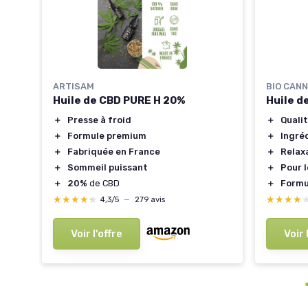
 mg
ARTISAM
BIO CANN
Huile de CBD PURE H 20%
Huile d
＋
Presse à froid
＋
Quali
＋
Formule premium
＋
Ingré
＋
Fabriquée en France
＋
Relax
＋
Sommeil puissant
＋
Pour 
＋
20%
de CBD
＋
Formu
★★★★★
★★★★★
★★★★
★★★★
4,3/5
—
279 avis
Voir l'offre
Voir 