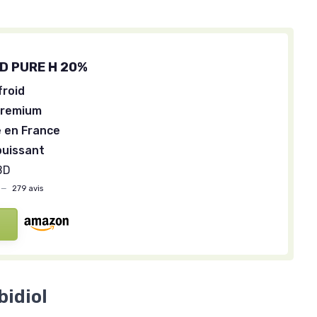
BD PURE H 20%
froid
premium
 en France
puissant
BD
—
279 avis
bidiol