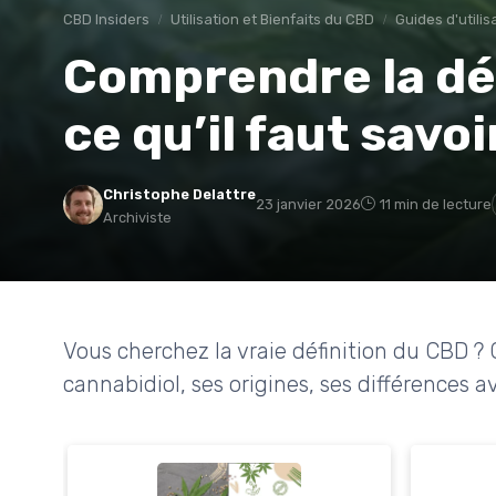
CBD Insiders
Utilisation et Bienfaits du CBD
Guides d'utilis
Comprendre la déf
ce qu’il faut savoi
Christophe Delattre
23 janvier 2026
11 min de lecture
Archiviste
Vous cherchez la vraie définition du CBD ? 
cannabidiol, ses origines, ses différences a