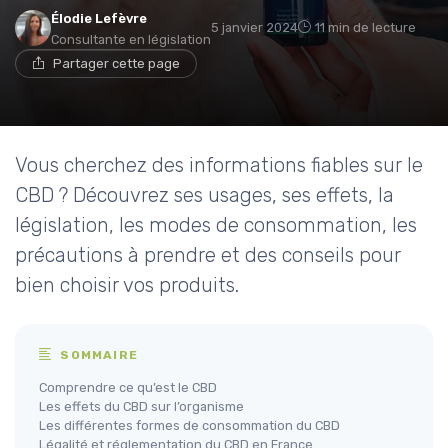
Élodie Lefèvre
5 janvier 2024
11 min de lecture
Consultante en législation
Partager cette page
Vous cherchez des informations fiables sur le
CBD ? Découvrez ses usages, ses effets, la
législation, les modes de consommation, les
précautions à prendre et des conseils pour
bien choisir vos produits.
SOMMAIRE
Comprendre ce qu’est le CBD
Les effets du CBD sur l’organisme
Les différentes formes de consommation du CBD
Légalité et réglementation du CBD en France