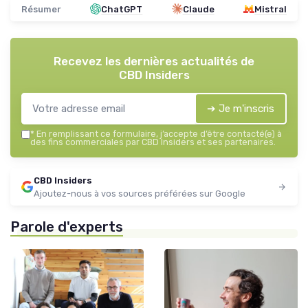
Résumer
ChatGPT
Claude
Mistral
Recevez les dernières actualités de
CBD Insiders
➔ Je m'inscris
*
En remplissant ce formulaire, j’accepte d’être contacté(e) à
des fins commerciales par CBD Insiders et ses partenaires.
CBD Insiders
Ajoutez-nous à vos sources préférées sur Google
Parole d'experts