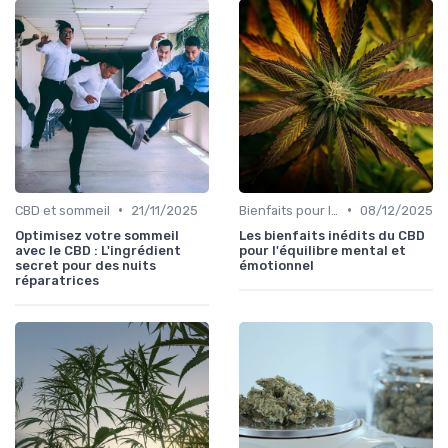
•
•
CBD et sommeil
21/11/2025
Bienfaits pour la santé
08/12/2025
Optimisez votre sommeil
Les bienfaits inédits du CBD
avec le CBD : L'ingrédient
pour l'équilibre mental et
secret pour des nuits
émotionnel
réparatrices