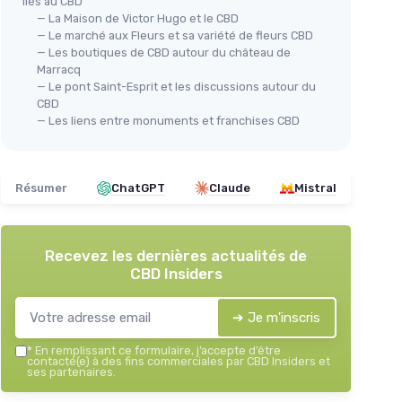
liés au CBD
— La Maison de Victor Hugo et le CBD
— Le marché aux Fleurs et sa variété de fleurs CBD
— Les boutiques de CBD autour du château de
Marracq
— Le pont Saint-Esprit et les discussions autour du
CBD
— Les liens entre monuments et franchises CBD
Résumer
ChatGPT
Claude
Mistral
Recevez les dernières actualités de
CBD Insiders
➔ Je m'inscris
*
En remplissant ce formulaire, j’accepte d’être
contacté(e) à des fins commerciales par CBD Insiders et
ses partenaires.