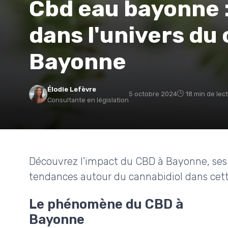
Cbd eau bayonne 
dans l'univers du 
Bayonne
Élodie Lefèvre
5 octobre 2024
18 min de lec
Consultante en législation
Découvrez l'impact du CBD à Bayonne, ses 
tendances autour du cannabidiol dans cett
Le phénomène du CBD à
Bayonne