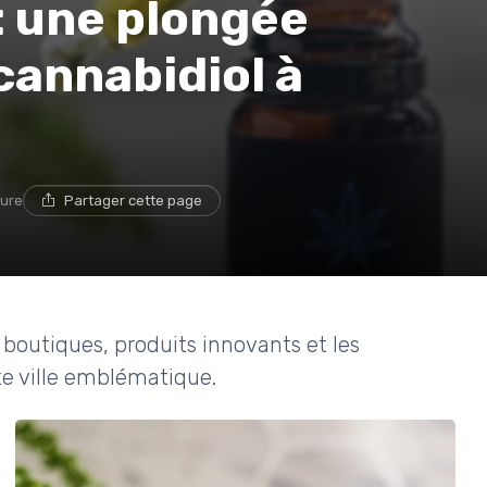
: une plongée
cannabidiol à
ture
Partager cette page
boutiques, produits innovants et les
e ville emblématique.