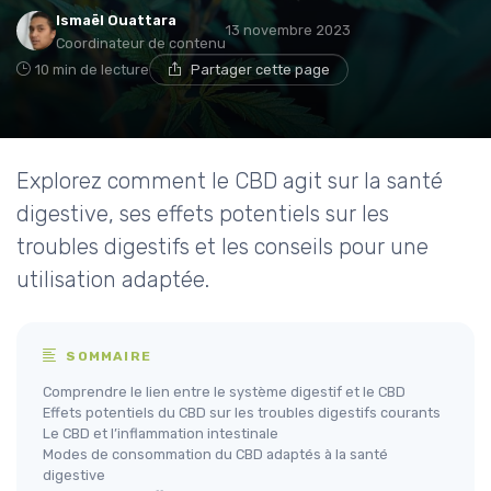
Ismaël Ouattara
13 novembre 2023
Coordinateur de contenu
10 min de lecture
Partager cette page
Explorez comment le CBD agit sur la santé
digestive, ses effets potentiels sur les
troubles digestifs et les conseils pour une
utilisation adaptée.
SOMMAIRE
Comprendre le lien entre le système digestif et le CBD
Effets potentiels du CBD sur les troubles digestifs courants
Le CBD et l’inflammation intestinale
Modes de consommation du CBD adaptés à la santé
digestive