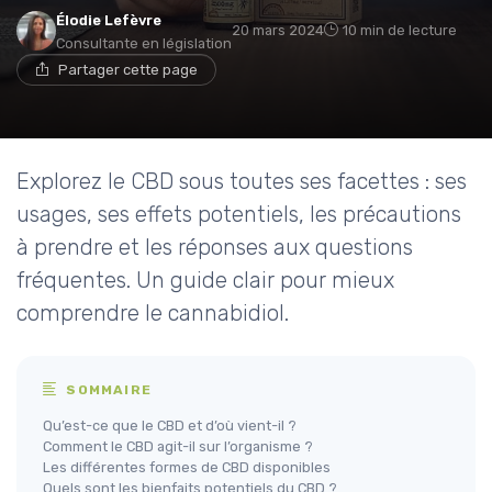
Élodie Lefèvre
20 mars 2024
10 min de lecture
Consultante en législation
Partager cette page
Explorez le CBD sous toutes ses facettes : ses
usages, ses effets potentiels, les précautions
à prendre et les réponses aux questions
fréquentes. Un guide clair pour mieux
comprendre le cannabidiol.
SOMMAIRE
Qu’est-ce que le CBD et d’où vient-il ?
Comment le CBD agit-il sur l’organisme ?
Les différentes formes de CBD disponibles
Quels sont les bienfaits potentiels du CBD ?