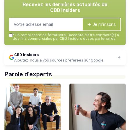
Recevez les dernières actualités de
CBD Insiders
➔ Je m'inscris
*
En remplissant ce formulaire, j’accepte d’être contacté(e) à
des fins commerciales par CBD Insiders et ses partenaires.
CBD Insiders
Ajoutez-nous à vos sources préférées sur Google
Parole d'experts