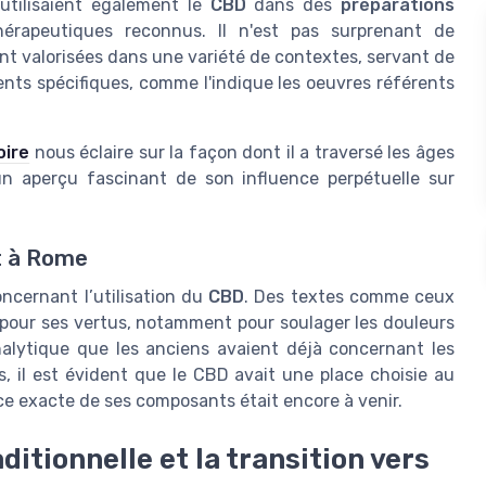
 utilisaient également le
CBD
dans des
préparations
hérapeutiques reconnus. Il n'est pas surprenant de
nt valorisées dans une variété de contextes, servant de
nts spécifiques, comme l'indique les oeuvres référents
oire
nous éclaire sur la façon dont il a traversé les âges
 un aperçu fascinant de son influence perpétuelle sur
t à Rome
ncernant l’utilisation du
CBD
. Des textes comme ceux
re pour ses vertus, notamment pour soulager les douleurs
analytique que les anciens avaient déjà concernant les
és, il est évident que le CBD avait une place choisie au
ce exacte de ses composants était encore à venir.
itionnelle et la transition vers