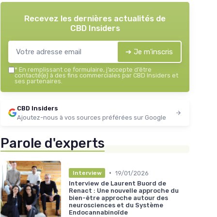
Recevez les dernières actualités de
CBD Insiders
➔ Je m'inscris
*
En remplissant ce formulaire, j’accepte d’être
contacté(e) à des fins commerciales par CBD Insiders et
ses partenaires.
CBD Insiders
Ajoutez-nous à vos sources préférées sur Google
Parole d'experts
•
19/01/2026
Interview
Interview de Laurent Buord de
Renact : Une nouvelle approche du
bien-être approche autour des
neurosciences et du Système
Endocannabinoïde