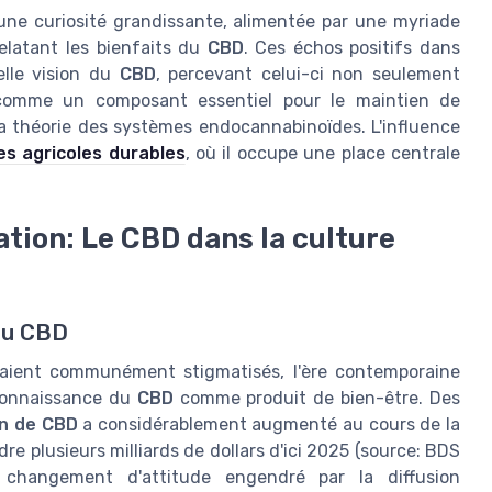
ne curiosité grandissante, alimentée par une myriade
elatant les bienfaits du
CBD
. Ces échos positifs dans
elle vision du
CBD
, percevant celui-ci non seulement
omme un composant essentiel pour le maintien de
 la théorie des systèmes endocannabinoïdes. L'influence
es agricoles durables
, où il occupe une place centrale
ation: Le CBD dans la culture
 du CBD
taient communément stigmatisés, l'ère contemporaine
connaissance du
CBD
comme produit de bien-être. Des
n de CBD
a considérablement augmenté au cours de la
e plusieurs milliards de dollars d'ici 2025 (source: BDS
n changement d'attitude engendré par la diffusion