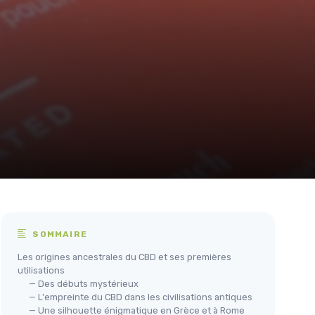
SOMMAIRE
Les origines ancestrales du CBD et ses premières
utilisations
— Des débuts mystérieux
— L'empreinte du CBD dans les civilisations antiques
— Une silhouette énigmatique en Grèce et à Rome