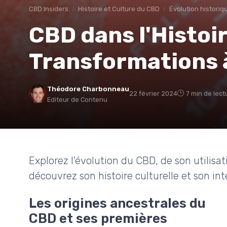
CBD Insiders
Histoire et Culture du CBD
Évolution historiq
CBD dans l'Histoi
Transformations à
Théodore Charbonneau
22 février 2024
7 min de lect
Editeur de Contenu
Explorez l'évolution du CBD, de son utilisa
découvrez son histoire culturelle et son in
Les origines ancestrales du
CBD et ses premières