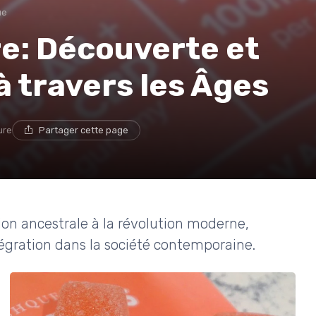
ue
re: Découverte et
 travers les Âges
ure
Partager cette page
tion ancestrale à la révolution moderne,
tégration dans la société contemporaine.