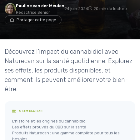
Pauline van der Meulen
24 juin 2024
20 min de lecture
Rédactrice Senior
Partager cette page
Découvrez l'impact du cannabidiol avec
Naturecan sur la santé quotidienne. Explorez
ses effets, les produits disponibles, et
comment ils peuvent améliorer votre bien-
être.
SOMMAIRE
L'histoire et les origines du cannabidiol
Les effets prouvés du CBD sur la santé
Produits Naturecan : une gamme complète pour tous les
besoins